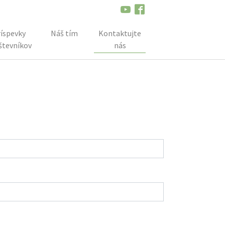
íspevky
Náš tím
Kontaktujte
števníkov
nás
(current)