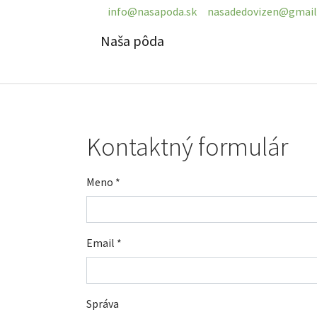
info@nasapoda.sk
nasadedovizen@gmai
Naša pôda
Skip to main content
Kontaktný formulár
Meno
*
Email
*
Správa