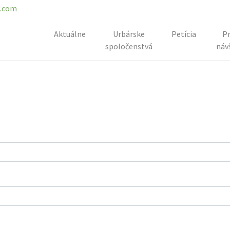
l.com
Aktuálne
Urbárske
Petícia
Pr
spoločenstvá
náv