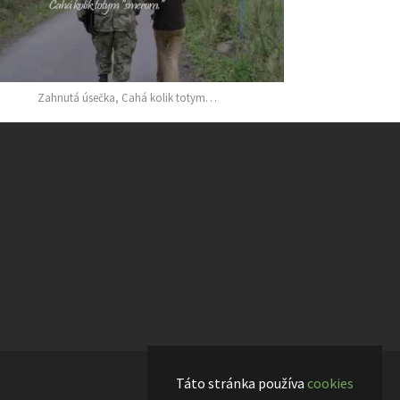
Zahnutá úsečka, Cahá kolik totym…
Táto stránka používa
cookies