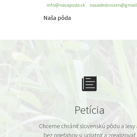
info@nasapoda.sk
nasadedovizen@gmai
Naša pôda
Skip to main content
Petícia
Chceme chrániť slovenskú pôdu a lesy 
bez prieťahov si uplatniť a zrealizovať