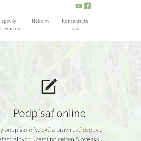
íspevky
Náš tím
Kontaktujte
števníkov
nás
Podpísať online
y podpísané fyzické a právnické osoby z
atastrálnych území po celom Slovensku