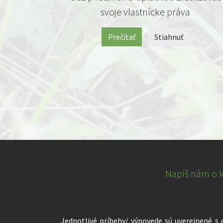
svoje vlastnícke práva
Prečítať
Stiahnuť
Napíš nám o kr
Jednotlivé príbehy/ výpovede sú uverejnené s 