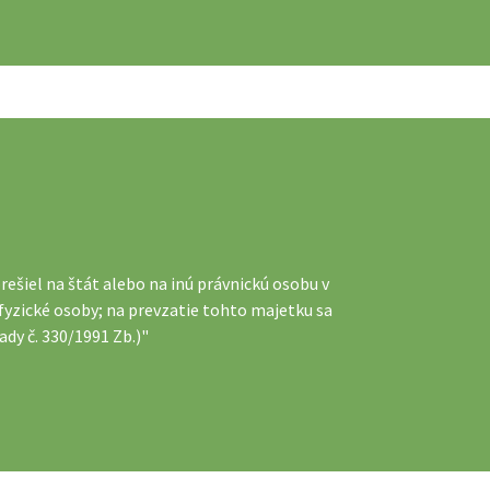
ešiel na štát alebo na inú právnickú osobu v
j fyzické osoby; na prevzatie tohto majetku sa
dy č. 330/1991 Zb.)"