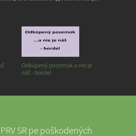
eď
Odkúpený pozemok a nie je
náš - bordel
 MPRV SR pe poškodených