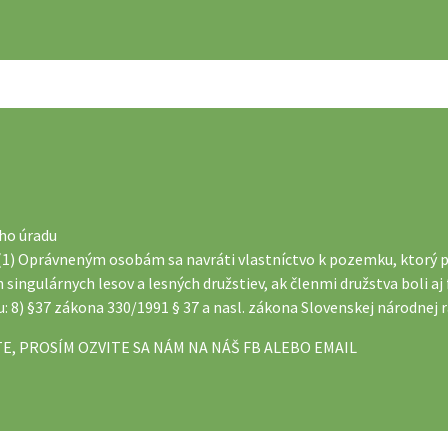
o úradu
3 (1) Oprávneným osobám sa navráti vlastníctvo k pozemku, ktorý pr
h singulárnych lesov a lesných družstiev, ak členmi družstva boli a
 8) §37 zákona 330/1991 § 37 a nasl. zákona Slovenskej národnej ra
, PROSÍM OZVITE SA NÁM NA NÁŠ FB ALEBO EMAIL