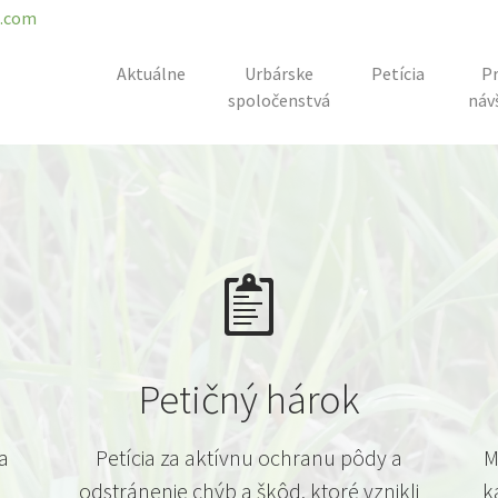
l.com
Aktuálne
Urbárske
Petícia
Pr
spoločenstvá
náv
Petičný hárok
a
Petícia za aktívnu ochranu pôdy a
M
odstránenie chýb a škôd, ktoré vznikli
k