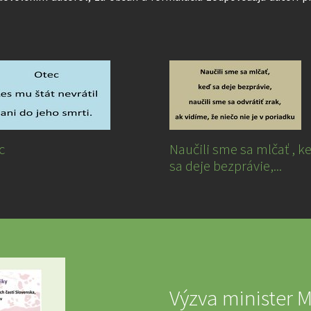
c
Naučili sme sa mlčať , k
sa deje bezprávie,...
Výzva minister