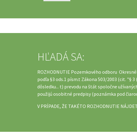
HĽADÁ SA:
ROZHODNUTIE Pozemkového odboru Okresnéh
podľa §3 ods.1 písm.t Zákona 503/2003 (cit. "§ 
dôsledku... t) prevodu na štát spoločne užívanýc
použijú osobitné predpisy (poznámka pod čiarou:
V PRÍPADE, ŽE TAKÉTO ROZHODNUTIE NÁJDETE