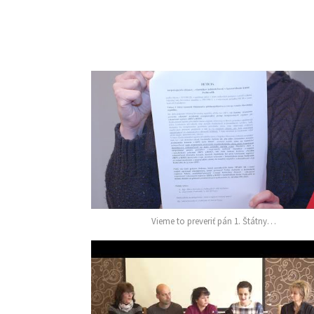
Vieme to preveriť pán 1. Štátny…