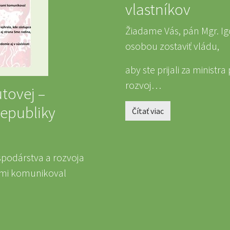
vlastníkov
Žiadame Vás, pán Mgr. Ig
osobou zostaviť vládu,
aby ste prijali za minist
rozvoj…
tovej –
republiky
Čítať viac
ospodárstva a rozvoja
nami komunikoval