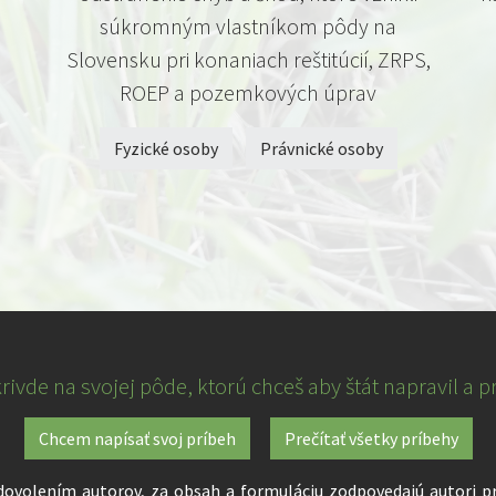
súkromným vlastníkom pôdy na
Slovensku pri konaniach reštitúcií, ZRPS,
ROEP a pozemkových úprav
Fyzické osoby
Právnické osoby
ivde na svojej pôde, ktorú chceš aby štát napravil a p
Chcem napísať svoj príbeh
Prečítať všetky príbehy
dovolením autorov, za obsah a formuláciu zodpovedajú autori p