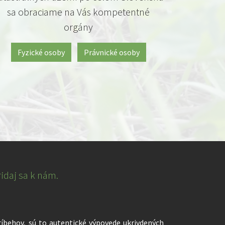
sa obraciame na Vás kompetentné
orgány
Fyzické osoby
Právnické osoby
ridaj sa k nám.
ríbehov, sú to autentické výpovede ukrivdených